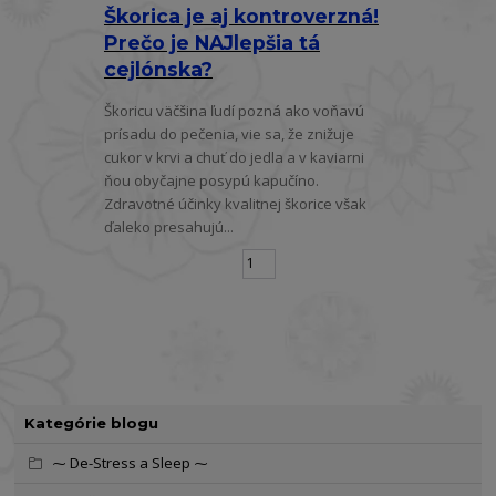
Škorica je aj kontroverzná!
Prečo je NAJlepšia tá
cejlónska?
Škoricu väčšina ľudí pozná ako voňavú
prísadu do pečenia, vie sa, že znižuje
cukor v krvi a chuť do jedla a v kaviarni
ňou obyčajne posypú kapučíno.
Zdravotné účinky kvalitnej škorice však
ďaleko presahujú...
strana
z 1
Kategórie blogu
⁓ De-Stress a Sleep ⁓