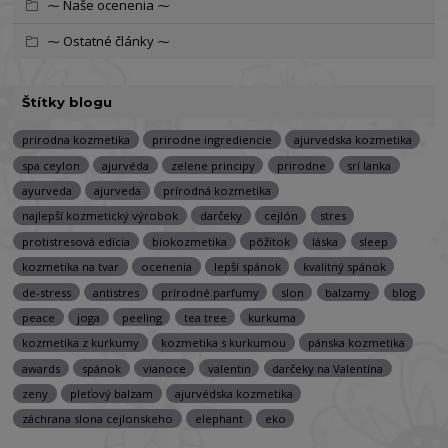
⁓ Naše ocenenia ⁓
⁓ Ostatné články ⁓
Štítky blogu
prirodna kozmetika
prirodne ingrediencie
ajurvedska kozmetika
spa ceylon
ajurvéda
zelene principy
prirodne
srí lanka
ayurveda
ajurveda
prírodná kozmetika
najlepší kozmetický výrobok
darčeky
cejlón
stres
protistresová edícia
biokozmetika
pôžitok
láska
sleep
kozmetika na tvar
ocenenia
lepší spánok
kvalitný spánok
de-stress
antistres
prírodné parfumy
slon
balzamy
blog
peace
joga
peeling
tea tree
kurkuma
kozmetika z kurkumy
kozmetika s kurkumou
pánska kozmetika
awards
spánok
vianoce
valentin
darčeky na Valentína
zeny
pleťový balzam
ajurvédska kozmetika
záchrana slona cejlonskeho
elephant
eko