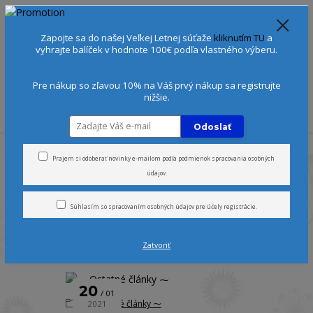
Spoznajte sa:
Urobte si Dóša test
alebo
Diagnostiku pleti
Zapojte sa do našej Veľkej Letnej súťaže
kliknutím TU
a
+421 905 378 103
(Po-Ne, 9-21 hod.)
EUR
vyhrajte balíček v hodnote 100€ podľa vlastného výberu.
0
0 €
Pre nákup so zľavou 10% na Váš prvý nákup sa registrujte
nižšie.
Menu
Odoslať
Úvod
Blog
Prajem si odoberať novinky e-mailom podľa
podmienok spracovania osobných
údajov
.
Blog
Súhlasím so
spracovaním osobných údajov
pre účely registrácie.
Zatvoriť
strana
z 1
20
01
⁓ Ostatné články ⁓
2021