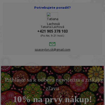
Potrebujete poradiť?
Tatiana Lachová
+421 905 378 103
(Po-Ne, 9-21 hod.)
spaceylon.sk@gmail.com
Prihláste sa k odberu newslettra a získajte
zľavu
10% na prvý nákup!