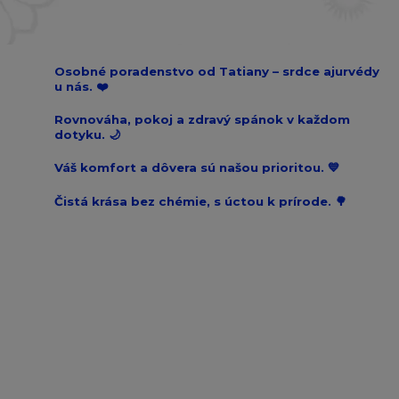
Osobné poradenstvo od Tatiany – srdce ajurvédy
u nás. ❤️
Rovnováha, pokoj a zdravý spánok v každom
dotyku. 🌙
Váš komfort a dôvera sú našou prioritou. 💙
Čistá krása bez chémie, s úctou k prírode. 🌳
Prihláste sa k odberu newslettra a získajte
zľavu
10% na prvý nákup!