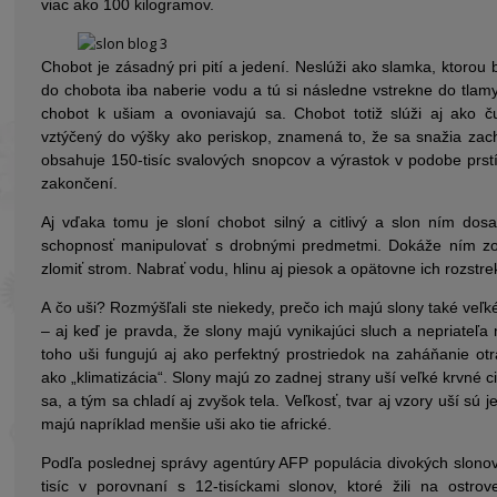
viac ako 100 kilogramov.
Chobot je zásadný pri pití a jedení. Neslúži ako slamka, ktorou
do chobota iba naberie vodu a tú si následne vstrekne do tlamy.
chobot k ušiam a ovoniavajú sa. Chobot totiž slúži aj ako 
vztýčený do výšky ako periskop, znamená to, že sa snažia zac
obsahuje 150-tisíc svalových snopcov a výrastok v podobe pr
zakončení.
Aj vďaka tomu je sloní chobot silný a citlivý a slon ním do
schopnosť manipulovať s drobnými predmetmi. Dokáže ním zo
zlomiť strom. Nabrať vodu, hlinu aj piesok a opätovne ich rozstrek
A čo uši? Rozmýšľali ste niekedy, prečo ich majú slony také veľké
– aj keď je pravda, že slony majú vynikajúci sluch a nepriateľa
toho uši fungujú aj ako perfektný prostriedok na zaháňanie o
ako „klimatizácia“. Slony majú zo zadnej strany uší veľké krvné ci
sa, a tým sa chladí aj zvyšok tela. Veľkosť, tvar aj vzory uší sú 
majú napríklad menšie uši ako tie africké.
Podľa poslednej správy agentúry AFP populácia divokých slonov 
tisíc v porovnaní s 12-tisíckami slonov, ktoré žili na ostro