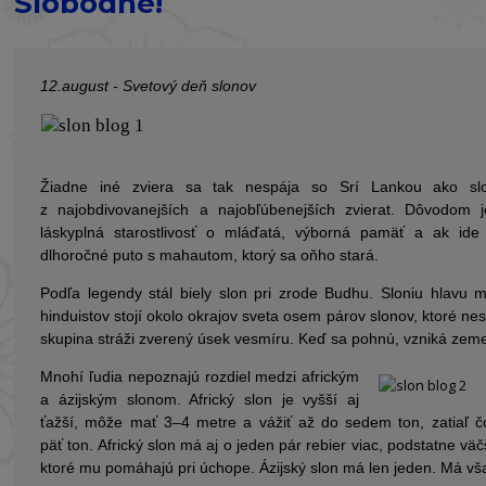
Slobodne!
12.august - Svetový deň slonov
Žiadne iné zviera sa tak nespája so Srí Lankou ako slo
z najobdivovanejších a najobľúbenejších zvierat. Dôvodom 
láskyplná starostlivosť o mláďatá, výborná pamäť a ak ide
dlhoročné puto s mahautom, ktorý sa oňho stará.
Podľa legendy stál biely slon pri zrode Budhu. Sloniu hlavu 
hinduistov stojí okolo okrajov sveta osem párov slonov, ktoré ne
skupina stráži zverený úsek vesmíru. Keď sa pohnú, vzniká zeme
Mnohí ľudia nepoznajú rozdiel medzi africkým
a ázijským slonom. Africký slon je vyšší aj
ťažší, môže mať 3–4 metre a vážiť až do sedem ton, zatiaľ č
päť ton. Africký slon má aj o jeden pár rebier viac, podstatne väč
ktoré mu pomáhajú pri úchope. Ázijský slon má len jeden. Má vš