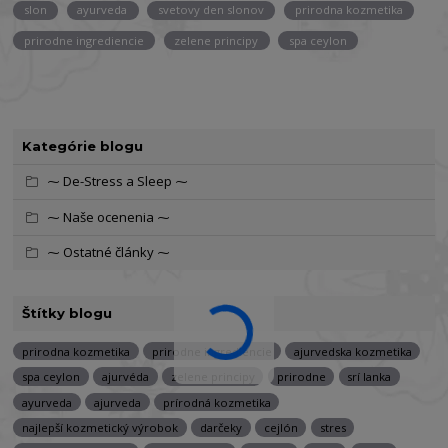
slon
ayurveda
svetovy den slonov
prirodna kozmetika
prirodne ingrediencie
zelene principy
spa ceylon
Kategórie blogu
⁓ De-Stress a Sleep ⁓
⁓ Naše ocenenia ⁓
⁓ Ostatné články ⁓
Štítky blogu
prirodna kozmetika
prirodne ingrediencie
ajurvedska kozmetika
spa ceylon
ajurvéda
zelene principy
prirodne
srí lanka
ayurveda
ajurveda
prírodná kozmetika
najlepší kozmetický výrobok
darčeky
cejlón
stres