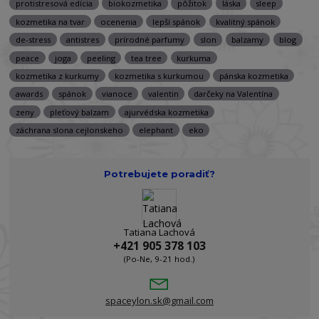
protistresová edícia
biokozmetika
pôžitok
láska
sleep
kozmetika na tvar
ocenenia
lepší spánok
kvalitný spánok
de-stress
antistres
prírodné parfumy
slon
balzamy
blog
peace
joga
peeling
tea tree
kurkuma
kozmetika z kurkumy
kozmetika s kurkumou
pánska kozmetika
awards
spánok
vianoce
valentin
darčeky na Valentína
zeny
pleťový balzam
ajurvédska kozmetika
záchrana slona cejlonskeho
elephant
eko
Potrebujete poradiť?
Tatiana Lachová
+421 905 378 103
(Po-Ne, 9-21 hod.)
spaceylon.sk@gmail.com