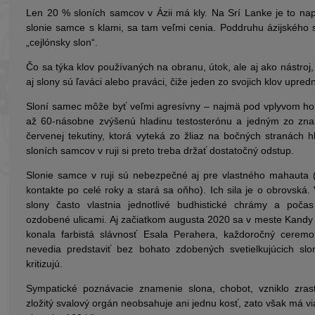
Len 20 % sloních samcov v Ázii má kly. Na Srí Lanke je to nap
slonie samce s klami, sa tam veľmi cenia. Poddruhu ázijského 
„cejlónsky slon“.
Čo sa týka klov používaných na obranu, útok, ale aj ako nástroj,
aj slony sú ľaváci alebo praváci, čiže jeden zo svojich klov upred
Sloní samec môže byť veľmi agresívny – najmä pod vplyvom ho
až 60-násobne zvýšenú hladinu testosterónu a jedným zo znak
červenej tekutiny, ktorá vyteká zo žliaz na bočných stranác
sloních samcov v ruji si preto treba držať dostatočný odstup.
Slonie samce v ruji sú nebezpečné aj pre vlastného mahauta 
kontakte po celé roky a stará sa oňho). Ich sila je o obrovská.
slony často vlastnia jednotlivé budhistické chrámy a poča
ozdobené ulicami. Aj začiatkom augusta 2020 sa v meste Kandy v
konala farbistá slávnosť Esala Perahera, každoročný ceremon
nevedia predstaviť bez bohato zdobených svetielkujúcich slo
kritizujú.
Sympatické poznávacie znamenie slona, chobot, vzniklo zra
zložitý svalový orgán neobsahuje ani jednu kosť, zato však má vi