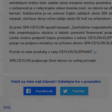
sinhálskych kráľov bolo zabitie slona trestané smrťou previnilca
v súčasnosti je v celej krajine zákaz lovenia zveri, so slonmi sa 
farmári. Každoročne je na ostrove Cejlón zabitých okolo 200 s
naopak, útočiace slony ročne zabijú okolo 50 ľudí na srílanskom 
Aj preto SPA CEYLON spustil kampaň „Zachráňme majestátneho 
túto znepokojujúcu situáciu a takisto pomohol financovať proj
Lanke možno podporiť kúpou produktov z edície CEYLON ELEP
putuje na podporu iniciatívy na ochranu slonov SPA CEYLO
Pozrite si naše produkty z rady CEYLON ELEPHANT
tu
.
SPA CEYLON podporuje život slonov vo voľnej prírode!
Páčil sa Vám náš článok? Zdieľajte ho s priateľmi
Facebook
Twitter
Štítky