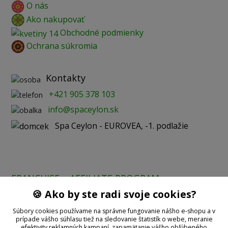
O nás
Ako nakupovať
Obchodné podmienky
Ochrana súkromia
Kontakty
+421 905 378 103
info@spaceylon.sk
Spa Ceylon - EUROVEA, -1. podlažie
FRANCHISE
AFFILIATE PROGRAM
🍪 Ako by ste radi svoje cookies?
Prijímame online platby:
Súbory cookies používame na správne fungovanie nášho e-shopu a v
prípade vášho súhlasu tiež na sledovanie štatistík o webe, meranie
efektivity reklamných kampaní, zapamätanie vášho obľúbeného