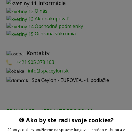
Informácie
O nás
Ako nakupovať
Obchodné podmienky
Ochrana súkromia
Kontakty
+421 905 378 103
info@spaceylon.sk
Spa Ceylon - EUROVEA, -1. podlažie
FRANCHISE
AFFILIATE PROGRAM
🍪 Ako by ste radi svoje cookies?
Prijímame online platby:
Súbory cookies používame na správne fungovanie nášho e-shopu a v