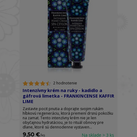
2 hodnotenie
Intenzívny krém na ruky - kadidlo a
gáfrová limetka - FRANKINCENSE KAFFIR
LIME
Zastavte pocit pnutia a doprajte svojim rukám
hĺbkovú regeneráciu, ktorá premení drsnú pokožku
na zamat. Tento intenzívny krém nie je len
obyčajnou hydratáciou, je to rituál obnovy pre
dlane, ktoré sú dennodenne vystaven...
9,50 €
Na sklade > 3 ks
/
ks