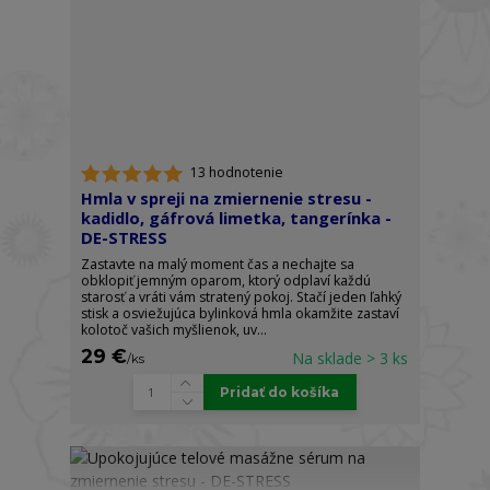
13 hodnotenie
Hmla v spreji na zmiernenie stresu -
kadidlo, gáfrová limetka, tangerínka -
DE-STRESS
Zastavte na malý moment čas a nechajte sa
obklopiť jemným oparom, ktorý odplaví každú
starosť a vráti vám stratený pokoj. Stačí jeden ľahký
stisk a osviežujúca bylinková hmla okamžite zastaví
kolotoč vašich myšlienok, uv...
29 €
Na sklade > 3 ks
/
ks
Pridať do košíka