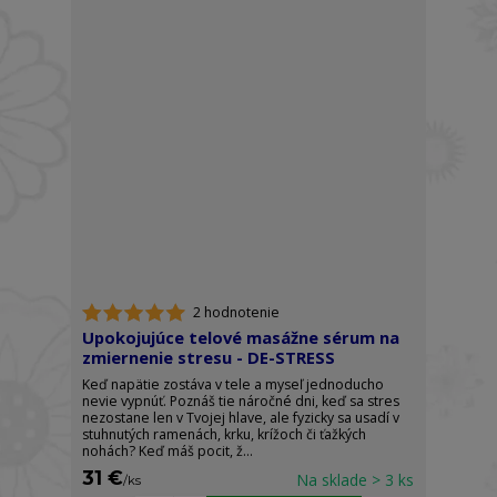
2 hodnotenie
Upokojujúce telové masážne sérum na
zmiernenie stresu - DE-STRESS
Keď napätie zostáva v tele a myseľ jednoducho
nevie vypnúť. Poznáš tie náročné dni, keď sa stres
nezostane len v Tvojej hlave, ale fyzicky sa usadí v
stuhnutých ramenách, krku, krížoch či ťažkých
nohách? Keď máš pocit, ž...
31 €
Na sklade > 3 ks
/
ks