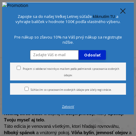
Spoznajte sa:
Urobte si Dóša test
alebo
Diagnostiku pleti
Zapojte sa do našej Veľkej Letnej súťaže
kliknutím TU
a
+421 905 378 103
(Po-Ne, 9-21 hod.)
EUR
vyhrajte balíček v hodnote 100€ podľa vlastného výberu.
0
0 €
Pre nákup so zľavou 10% na Váš prvý nákup sa registrujte
nižšie.
Menu
Odoslať
Úvod
Stres a nespavosť
Prajem si odoberať novinky e-mailom podľa
podmienok spracovania osobných
údajov
.
pre všetky typy pokožky
Súhlasím so
spracovaním osobných údajov
pre účely registrácie.
(Tridóša)
Zatvoriť
Zastav sa. Nadýchni sa.
Nechaj stres odísť
a dopraj si
dotyk prírody
, ktorý
upokojí
Tvoju myseľ aj telo
.
Táto edícia je venovaná všetkým, ktorí hľadajú rovnováhu,
hlboký spánok
a vnútorný pokoj.
Vôňa bylín
,
jemnosť olejov
a