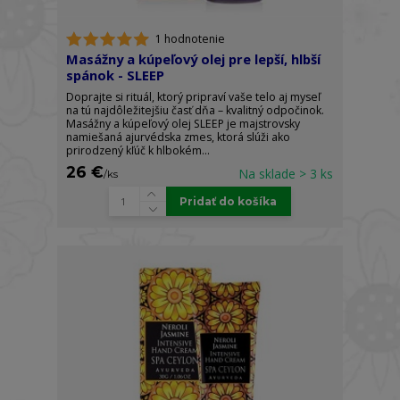
1 hodnotenie
Masážny a kúpeľový olej pre lepší, hlbší
spánok - SLEEP
Doprajte si rituál, ktorý pripraví vaše telo aj myseľ
na tú najdôležitejšiu časť dňa – kvalitný odpočinok.
Masážny a kúpeľový olej SLEEP je majstrovsky
namiešaná ajurvédska zmes, ktorá slúži ako
prirodzený kľúč k hlbokém...
26 €
Na sklade > 3 ks
/
ks
Pridať do košíka