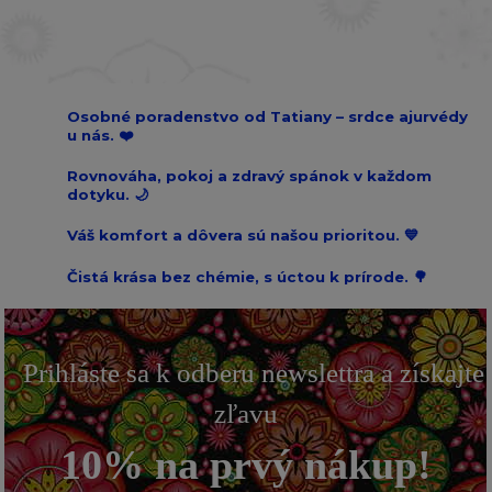
Osobné poradenstvo od Tatiany – srdce ajurvédy
u nás. ❤️
Rovnováha, pokoj a zdravý spánok v každom
dotyku. 🌙
Váš komfort a dôvera sú našou prioritou. 💙
Čistá krása bez chémie, s úctou k prírode. 🌳
Prihláste sa k odberu newslettra a získajte
zľavu
10% na prvý nákup!