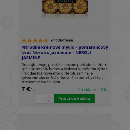
9 hodnotenie
Prírodné krémové mydlo - pomarančový
kvet Neroli s jazmínom - NEROLI
JASMINE
Doprajte svojej pokožke luxusné pohladenie, ktoré
spája liečivú silu kvetov a hĺbkovú ajurvédsku výživu.
Prírodné krémové mydlo Neroli Jasmine je
vytvorené ako nežná odpoveď na potreby citlivej a
stresom unavenej pleti. ...
7 €
Na sklade > 3 ks
/
ks
Pridať do košíka