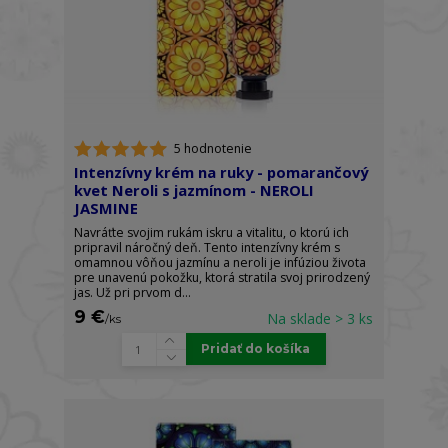
5 hodnotenie
Intenzívny krém na ruky - pomarančový
kvet Neroli s jazmínom - NEROLI
JASMINE
Navráťte svojim rukám iskru a vitalitu, o ktorú ich
pripravil náročný deň. Tento intenzívny krém s
omamnou vôňou jazmínu a neroli je infúziou života
pre unavenú pokožku, ktorá stratila svoj prirodzený
jas. Už pri prvom d...
9 €
Na sklade > 3 ks
/
ks
Pridať do košíka