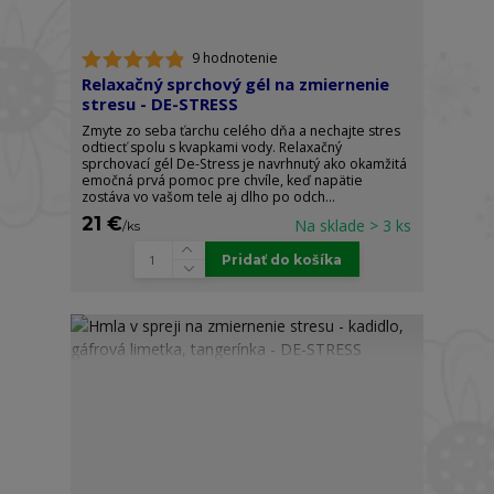
9 hodnotenie
Relaxačný sprchový gél na zmiernenie
stresu - DE-STRESS
Zmyte zo seba ťarchu celého dňa a nechajte stres
odtiecť spolu s kvapkami vody. Relaxačný
sprchovací gél De-Stress je navrhnutý ako okamžitá
emočná prvá pomoc pre chvíle, keď napätie
zostáva vo vašom tele aj dlho po odch...
21 €
Na sklade > 3 ks
/
ks
Pridať do košíka