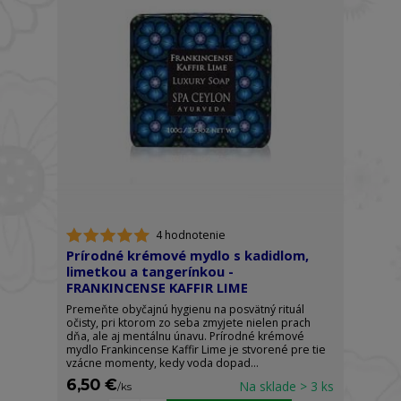
4 hodnotenie
Prírodné krémové mydlo s kadidlom,
limetkou a tangerínkou -
FRANKINCENSE KAFFIR LIME
Premeňte obyčajnú hygienu na posvätný rituál
očisty, pri ktorom zo seba zmyjete nielen prach
dňa, ale aj mentálnu únavu. Prírodné krémové
mydlo Frankincense Kaffir Lime je stvorené pre tie
vzácne momenty, kedy voda dopad...
6,50 €
Na sklade > 3 ks
/
ks