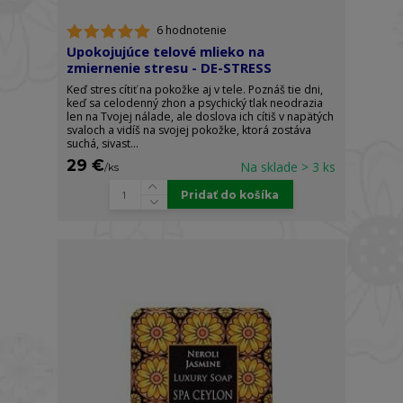
6 hodnotenie
Upokojujúce telové mlieko na
zmiernenie stresu - DE-STRESS
Keď stres cítiť na pokožke aj v tele. Poznáš tie dni,
keď sa celodenný zhon a psychický tlak neodrazia
len na Tvojej nálade, ale doslova ich cítiš v napätých
svaloch a vidíš na svojej pokožke, ktorá zostáva
suchá, sivast...
29 €
Na sklade > 3 ks
/
ks
Pridať do košíka