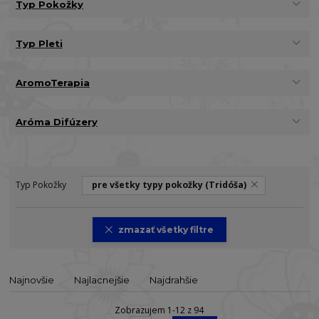
Typ Pokožky
Typ Pleti
AromoTerapia
Aróma Difúzery
Typ Pokožky
pre všetky typy pokožky (Tridóša)
zmazať všetky filtre
Najnovšie
Najlacnejšie
Najdrahšie
Zobrazujem 1-12 z 94