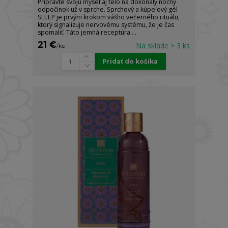
Pripravte svoju myseľ aj telo na dokonalý nočný
odpočinok už v sprche. Sprchový a kúpeľový gél
SLEEP je prvým krokom vášho večerného rituálu,
ktorý signalizuje nervovému systému, že je čas
spomaliť. Táto jemná receptúra ...
21 €
Na sklade > 3 ks
/
ks
Pridať do košíka