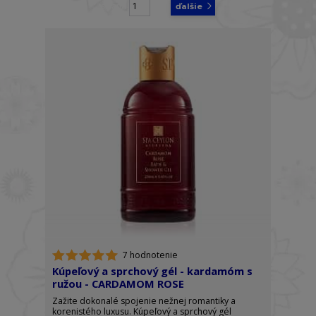
strana
z 8
ďalšie
7 hodnotenie
Kúpeľový a sprchový gél - kardamóm s
ružou - CARDAMOM ROSE
Zažite dokonalé spojenie nežnej romantiky a
korenistého luxusu. Kúpeľový a sprchový gél