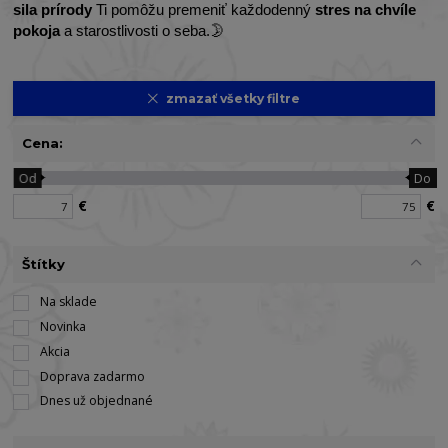
sila prírody
Ti pomôžu premeniť každodenný
stres na chvíle
pokoja
a starostlivosti o seba.🌛
zmazať všetky filtre
Cena:
Od
Do
€
€
Štítky
Na sklade
Novinka
Akcia
Doprava zadarmo
Dnes už objednané