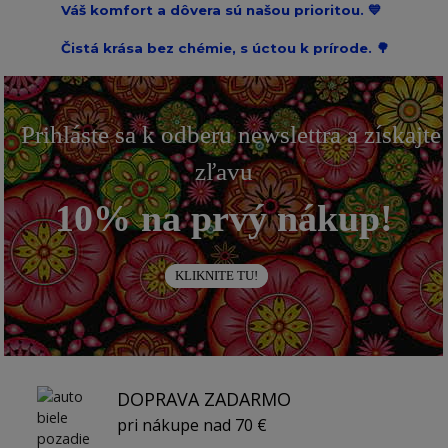
Váš komfort a dôvera sú našou prioritou. 💙
Čistá krása bez chémie, s úctou k prírode. 🌳
Prihláste sa k odberu newslettra a získajte
zľavu
10% na prvý nákup!
KLIKNITE TU!
DOPRAVA ZADARMO
pri nákupe nad 70 €